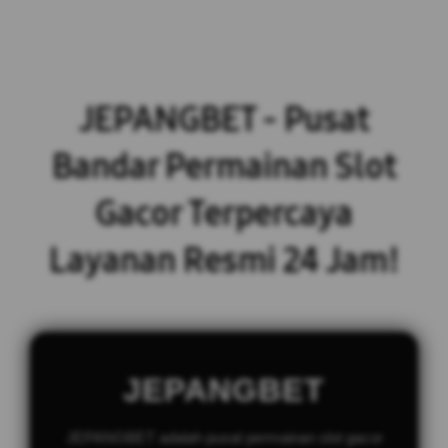
JEPANGBET - Pusat
Bandar Permainan Slot
Gacor Terpercaya
Layanan Resmi 24 Jam!
JEPANGBET
JEPANGBET adalah pusat permainan slot gacor