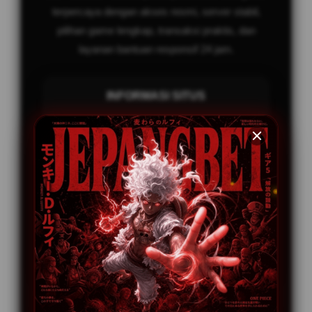
terpercaya dengan akses resmi, server stabil,
pilihan game lengkap, transaksi praktis, dan
layanan bantuan responsif 24 jam.
INFORMASI SITUS
Review User
87.303+
Metode Pembayaran
8 Metode
Keluhan Pelanggan
24 Jam
Device
Multi-Device