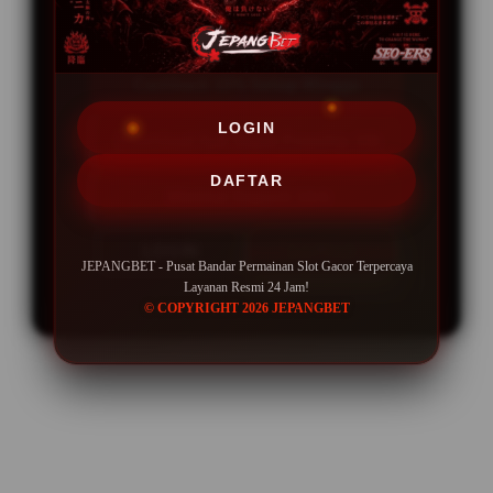
PENAWARAN SPESIAL
Cashback 10% Setiap Minggu
LOGIN
Download Apk Dapat Freechip 10k
DAFTAR
Minimal Deposit 10rb
LOGIN
DAFTAR
JEPANGBET - Pusat Bandar Permainan Slot Gacor Terpercaya
Layanan Resmi 24 Jam!
© COPYRIGHT 2026 JEPANGBET
Layer Popup Close