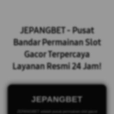
JEPANGBET - Pusat
Bandar Permainan Slot
Gacor Terpercaya
Layanan Resmi 24 Jam!
JEPANGBET
JEPANGBET adalah pusat permainan slot gacor